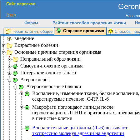
Сайт переехал
Geront
Граф
База зн
Форум
Рейтинг способов продления жизни
Но
Старение организма
Геронтология, общее
Способы про
введение
Возрастные болезни
Основные причины старения организма
Неправильный образ жизни
Самоуничтожение организма
Потеря клеточного запаса
Атеросклероз
Атеросклерозные бляшки
Воспаление, изменение ткани, белки воспаления,
секретируемые печенью: C-RP, IL-6
Макрофаги поглощают липиды после
пероксидации в ЛПНП и эритроцитах, превращая
в пенистые клетки
Воспалительные цитокины (IL-6) вызывают
экспрессию молекул адгезии на эндотелии