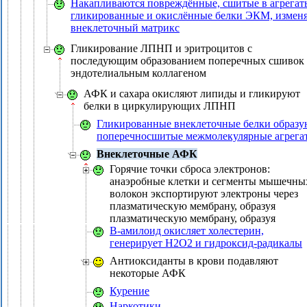
Накапливаются повреждённые, сшитые в агрегат
гликированные и окислённые белки ЭКМ, измен
внеклеточный матрикс
Гликирование ЛПНП и эритроцитов с
последующим образованием поперечных сшивок 
эндотелиальным коллагеном
АФК и сахара окисляют липиды и гликируют
белки в циркулирующих ЛПНП
Гликированные внеклеточные белки образу
поперечносшитые межмолекулярные агрега
Внеклеточные АФК
Горячие точки сброса электронов:
анаэробные клетки и сегменты мышечны
волокон экспортируют электроны через
плазматическую мембрану, образуя
плазматическую мембрану, образуя
B-амилоид окисляет холестерин,
генерирует H2O2 и гидроксид-радикалы
Антиоксиданты в крови подавляют
некоторые АФК
Курение
Наркотики