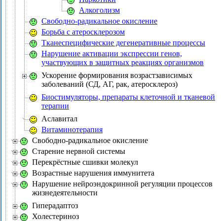
Алкоголизм
Свободно-радикальное окисление
Борьба с атеросклерозом
Тканеспецифические дегенеративные процессы
Нарушение активации экспрессии генов,
участвующих в защитных реакциях организмов
Ускорение формирования возрастзависимых
заболеваний (СД, АГ, рак, атеросклероз)
Биостимуляторы, препараты клеточной и тканевой
терапии
Аславитал
Витаминотерапия
Свободно-радикальное окисление
Старение нервной системы
Перекрёстные сшивки молекул
Возрастные нарушения иммунитета
Нарушение нейроэндокринной регуляции процессов
жизнедеятельности
Гиперадаптоз
Холестериноз