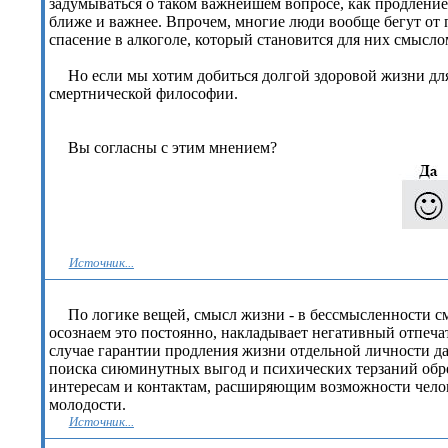
задумываться о таком важнейшем вопросе, как продлени
ближе и важнее. Впрочем, многие люди вообще бегут от 
спасение в алкоголе, который становится для них смысл
Но если мы хотим добиться долгой здоровой жизни для
смертнической философии.
Вы согласны с этим мнением?
Источник...
По логике вещей, смысл жизни - в бессмысленности см
осознаем это постоянно, накладывает негативный отпеча
случае гарантии продления жизни отдельной личности да
поиска сиюминутных выгод и психических терзаний обре
интересам и контактам, расширяющим возможности чело
молодости.
Источник...