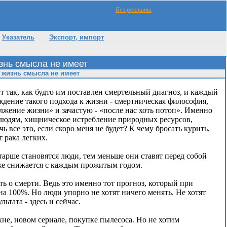
Без рекламы
Указатель
Экспорт, импорт
знь смысла не имеет
 жизнь смысла не имеет
 так, как будто им поставлен смертельный диагноз, и каждый
ждение такого подхода к жизни - смертническая философия,
лжение жизни» и зачастую - «после нас хоть потоп». Именно
 людям, хищническое истребление природных ресурсов,
ь все это, если скоро меня не будет? К чему бросать курить,
т рака легких.
арше становятся люди, тем меньше они ставят перед собой
же снижается с каждым прожитым годом.
ь о смерти. Ведь это именно тот прогноз, который при
а 100%. Но люди упорно не хотят ничего менять. Не хотят
ьтата - здесь и сейчас.
не, новом сериале, покупке пылесоса. Но не хотим