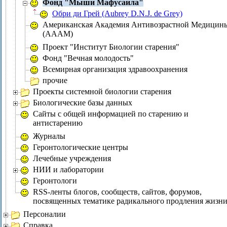
Фонд "Мыши Мафусаила"
Обри ди Грей (Aubrey D.N.J. de Grey)
Американская Академия Aнтивозрастной Медицин
(AAAM)
Проект "Институт Биологии старения"
Фонд "Вечная молодость"
Всемирная организация здравоохранения
прочие
Проекты системной биологии старения
Биологические базы данных
Сайты с общей информацией по старению и
антистарению
Журналы
Геронтологические центры
Лечебные учреждения
НИИ и лаборатории
Геронтологи
RSS-ленты блогов, сообществ, сайтов, форумов,
посвященных тематике радикального продления жизн
Персоналии
Справка