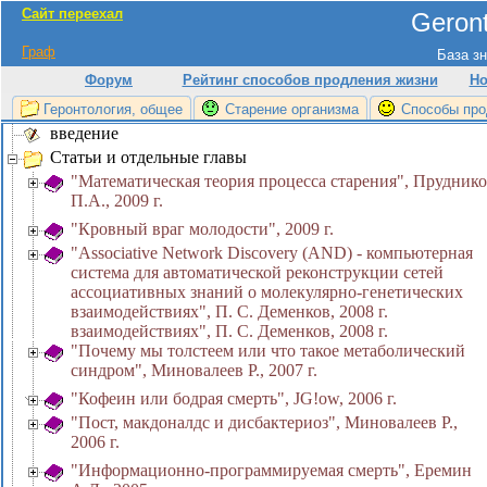
Сайт переехал
Geront
Граф
База зн
Форум
Рейтинг способов продления жизни
Но
Геронтология, общее
Старение организма
Способы про
введение
Статьи и отдельные главы
"Математическая теория процесса старения", Прудник
П.А., 2009 г.
"Кровный враг молодости", 2009 г.
"Associative Network Discovery (AND) - компьютерная
система для автоматической реконструкции сетей
ассоциативных знаний о молекулярно-генетических
взаимодействиях", П. С. Деменков, 2008 г.
взаимодействиях", П. С. Деменков, 2008 г.
"Почему мы толстеем или что такое метаболический
синдром", Миновалеев Р., 2007 г.
"Кофеин или бодрая смерть", JG!ow, 2006 г.
"Пост, макдоналдс и дисбактериоз", Миновалеев Р.,
2006 г.
"Информационно-программируемая смерть", Еремин