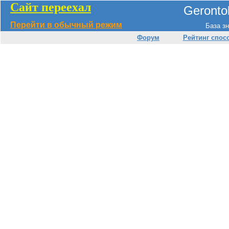
Сайт переехал
Geronto
Перейти в обычный режим
База зн
Форум
Рейтинг спос