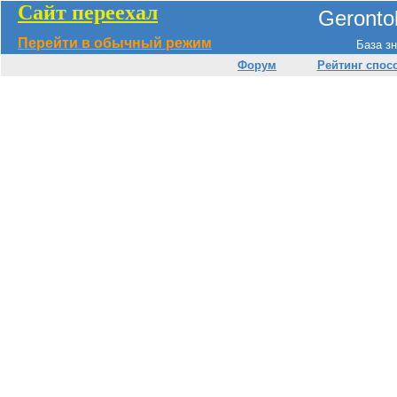
Сайт переехал
Geronto
Перейти в обычный режим
База зн
Форум
Рейтинг спос