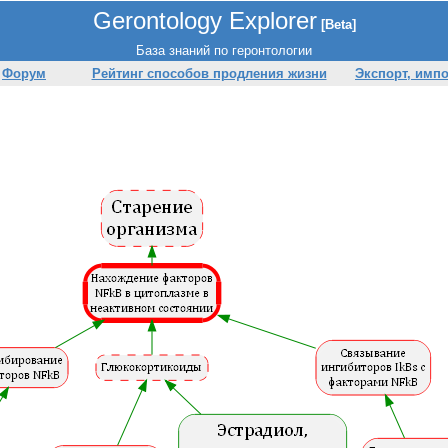
Gerontology Explorer
[Beta]
База знаний по геронтологии
Форум
Рейтинг способов продления жизни
Экспорт, имп