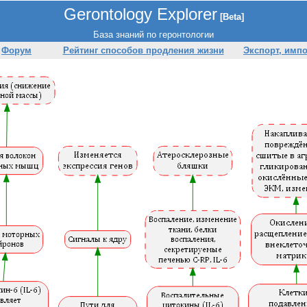
Gerontology Explorer
[Beta]
База знаний по геронтологии
Форум
Рейтинг способов продления жизни
Экспорт, имп