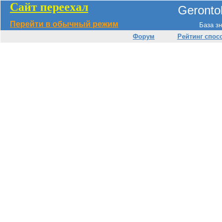
Сайт переехал
Geronto
Перейти в обычный режим
База зн
Форум
Рейтинг спос