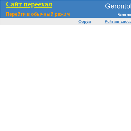
Сайт переехал
Geronto
Перейти в обычный режим
База зн
Форум
Рейтинг спос