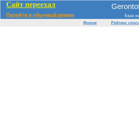
Сайт переехал
Geronto
Перейти в обычный режим
База зн
Форум
Рейтинг спос