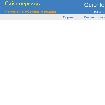
Сайт переехал
Geronto
Перейти в обычный режим
База зн
Форум
Рейтинг спос