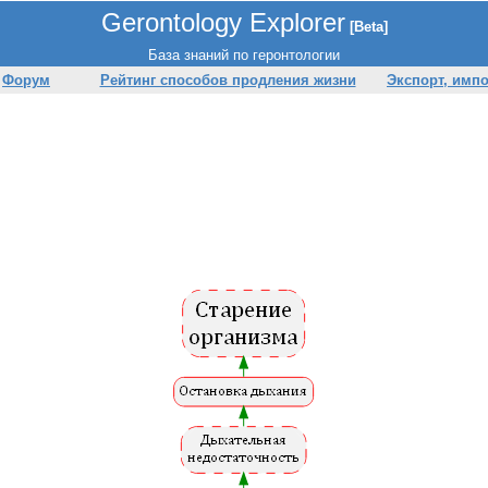
Gerontology Explorer
[Beta]
База знаний по геронтологии
Форум
Рейтинг способов продления жизни
Экспорт, имп