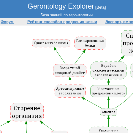
Gerontology Explorer
[Beta]
База знаний по геронтологии
Форум
Рейтинг способов продления жизни
Экспорт, имп