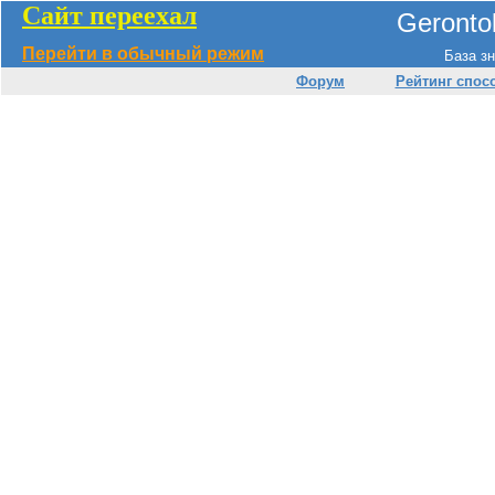
Сайт переехал
Geronto
Перейти в обычный режим
База зн
Форум
Рейтинг спос