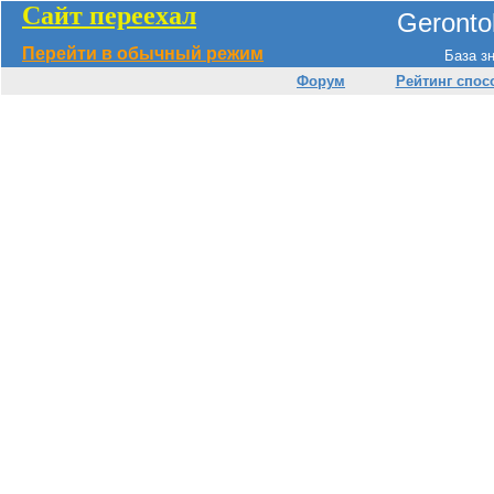
Сайт переехал
Geronto
Перейти в обычный режим
База з
Форум
Рейтинг спос