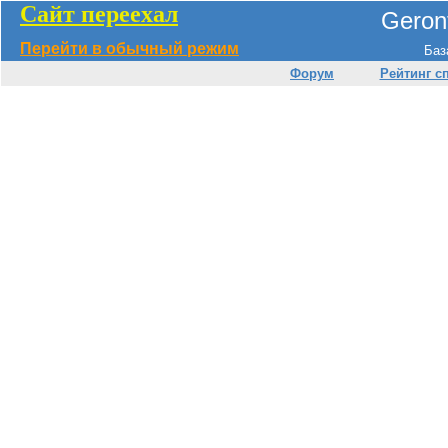
Сайт переехал
Geront
Перейти в обычный режим
Баз
Форум
Рейтинг с