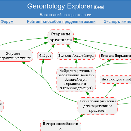
Gerontology Explorer
[Beta]
База знаний по геронтологии
Форум
Рейтинг способов продления жизни
Экспорт, имп